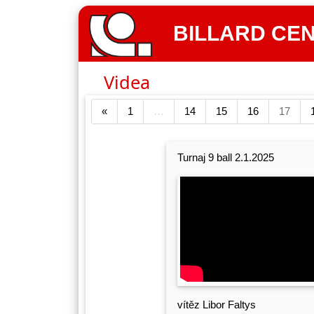
BILLARD CENT
Videa
«
1
…
14
15
16
17
Turnaj 9 ball 2.1.2025
vítěz Libor Faltys