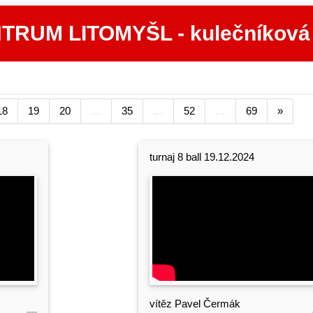
RUM LITOMYŠL - kulečníková
18
19
20
…
35
…
52
…
69
»
turnaj 8 ball 19.12.2024
vítěz Pavel Čermák